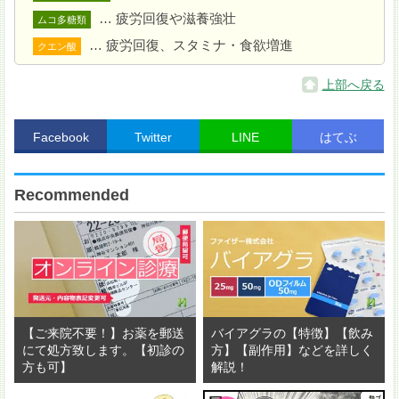
… 疲労回復や滋養強壮
ムコ多糖類
… 疲労回復、スタミナ・食欲増進
クエン酸
上部へ戻る
Facebook
Twitter
LINE
はてぶ
Recommended
皿に
3
を盛り付け、
1
のソースをかける。パセリ
をちらす。
【ご来院不要！】お薬を郵送
バイアグラの【特徴】【飲み
にて処方致します。【初診の
方】【副作用】などを詳しく
方も可】
解説！