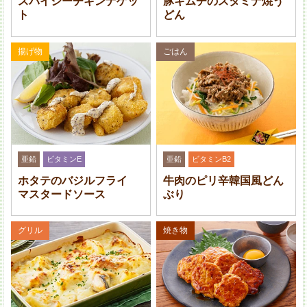
スパイシーチキンナゲッ
豚キムチのスタミナ焼う
ト
どん
トマトは 7 mm 角に、紫玉ねぎはみじん切りに、きゅう
揚げ物
ごはん
りと黒オリーブは 5 mm 角に切る。ボウルに入れ、(A)
を加えて和え、塩・こしょうで味を調える。
亜鉛
ビタミンE
亜鉛
ビタミンB2
ホタテのバジルフライ
牛肉のピリ辛韓国風どん
マスタードソース
ぶり
グリル
焼き物