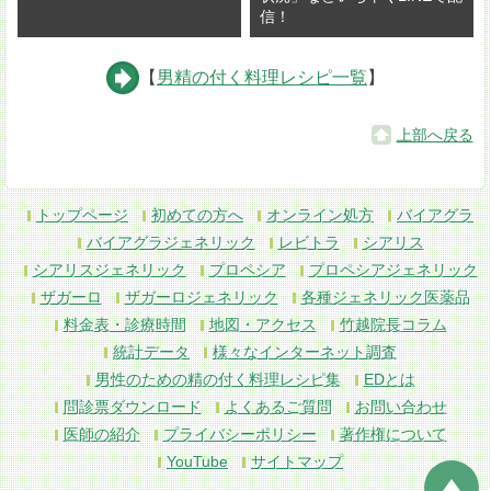
信！
【
男精の付く料理レシピ一覧
】
上部へ戻る
トップページ
初めての方へ
オンライン処方
バイアグラ
バイアグラジェネリック
レビトラ
シアリス
シアリスジェネリック
プロペシア
プロペシアジェネリック
ザガーロ
ザガーロジェネリック
各種ジェネリック医薬品
料金表・診療時間
地図・アクセス
竹越院長コラム
統計データ
様々なインターネット調査
男性のための精の付く料理レシピ集
EDとは
問診票ダウンロード
よくあるご質問
お問い合わせ
医師の紹介
プライバシーポリシー
著作権について
YouTube
サイトマップ