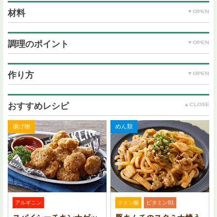
材料
調理のポイント
あじ（三枚おろし）：2 尾分
塩・こしょう：少々
作り方
小麦粉：適量
オリーブオイル：大さじ 1
＜ラビゴットソース＞
おすすめレシピ
トマト：50 g
紫玉ねぎ：20 g
揚げ物
めん類
きゅうり：20 g
黒オリーブ（種なし）：4 粒（15 g）
(A) オリーブオイル：大さじ 1
あじの他、いわしやさんまなどの青魚でも美味しくい
(A) 白ワインビネガー：大さじ 1/2
ただけます。
塩・こしょう：少々
パセリ（みじん切り）：適量
アルギニン
クエン酸
ビタミンB1