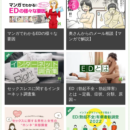
マンガでわかるEDの様々な
奥さんからのメール相談【マ
要因
ンガで解説】
セックスレスに関するインタ
ED（勃起不全・勃起障害）
ーネット調査集
とは ～定義、症状、分類、原
因～