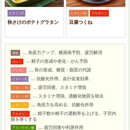
あじの小骨を抜く。塩・こしょうをふり、小麦粉を全体
に薄くまぶす。
ビタミンE
ビタミンB1
アルギニン
秋さけのポテトグラタン
豆腐つくね
… 免疫力アップ、糖尿病予防、疲労解消
亜鉛
… 精子の形成や老化・がん予防
セレン
… 骨の形成、糖質・脂質の代謝
マンガン
… 抗酸化作用、血行促進効果
ビタミンE
… 疲労回復、スタミナ増強
ビタミンB1
… スタミナ増強、過酸化物質を除去
ビタミンB2
… 免疫力を高める、抗酸化作用
ビタミンC
フライパンにオリーブオイルを入れて熱し、
2
を皮
… 精子数や精子の運動率を上げる、子宮内
アルギニン
目から入れて焼く。焼き色がついたら裏返す。
膜を厚くする
… 疲労回復や利尿作用
アスパラギン酸