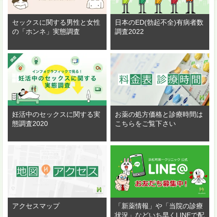
セックスに関する男性と女性
日本のED(勃起不全)有病者数
の「ホンネ」実態調査
調査2022
妊活中のセックスに関する実
お薬の処方価格と診療時間は
態調査2020
こちらをご覧下さい
アクセスマップ
「新薬情報」や「当院の診療
状況」などいち早くLINEで配