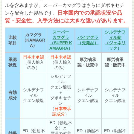
ルを含みますが、スーパーカマグラはさらにダポキセチ
日本国内での承認状況や品
ンを配合した製品です。
質・安全性、入手方法には大きな違いがあります。
スーパー
シルデナフ
カマグラ
比較
カマグラ
バイアグラ
ィル錠
（KAMAGR
項目
（SUPER K
（先発品）
（ジェネリ
A）
AMAGRA）
ック）
日本未承認
日本未承認
承認
厚労省承
厚労省承
（個人輸入
（個人輸入
状況
認・販売中
認・販売中
のみ）
のみ）
シルデナフ
ィル
クエン酸塩
シルデナフ
シルデナフ
シルデナフ
有効
＋
ィル
ィル
ィル
成分
ダポキセチ
クエン酸塩
クエン酸塩
クエン酸塩
ン
（
日本未承
認成分
）
ED（勃起不
全）と
ED（勃起不
ED（勃起不
ED（勃起不
効果
早漏の改善