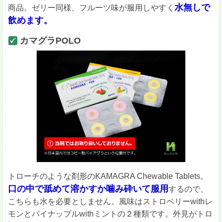
水無しで
商品。ゼリー同様、フルーツ味が服用しやすく
飲めます。
カマグラPOLO
トローチのような剤形のKAMAGRA Chewable Tablets。
口の中で舐めて溶かすか噛み砕いて服用
するので、
こちらも水を必要としません。風味はストロベリーwithレ
モンとパイナップルwithミントの２種類です。外見がトロ