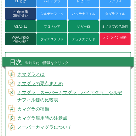
EDとは
バイアグラ
レビトラ
シアリス
ED治療薬
シルデナフィル
バルデナフィル
タダラフィル
3剤の違い
AGAとは
プロペシア
ザガーロ
ミノタブの危険性
AGA治療薬
オンライン診療
フィナステリド
デュタステリド
2剤の違い
目次
※知りたい情報をクリック
カマグラとは
カマグラの要点まとめ
カマグラ、スーパーカマグラ、バイアグラ、シルデ
ナフィル錠の比較表
カマグラの種類
カマグラ服用時の注意点
スーパーカマグラについて