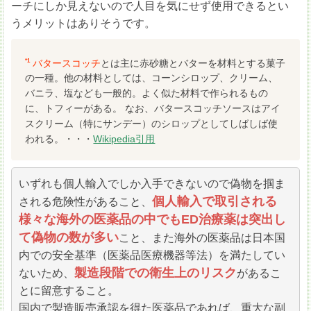
ーチにしか見えないので人目を気にせず使用できるとい
うメリットはありそうです。
*1
バタースコッチ
とは主に赤砂糖とバターを材料とする菓子
の一種。他の材料としては、コーンシロップ、クリーム、
バニラ、塩なども一般的。よく似た材料で作られるもの
に、トフィーがある。 なお、バタースコッチソースはアイ
スクリーム（特にサンデー）のシロップとしてしばしば使
われる。・・・
Wikipedia引用
いずれも個人輸入でしか入手できないので偽物を掴ま
個人輸入で取引される
される危険性があること、
様々な海外の医薬品の中でもED治療薬は突出し
て偽物の数が多い
こと、また海外の医薬品は日本国
内での安全基準（医薬品医療機器等法）を満たしてい
製造段階での衛生上のリスク
ないため、
があるこ
とに留意すること。
国内で製造販売承認を得た医薬品であれば、重大な副