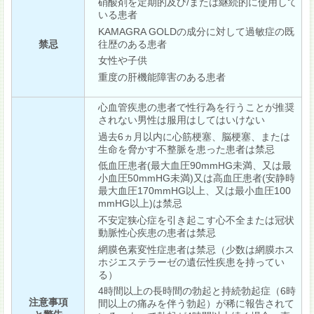
硝酸剤を定期的及び/または継続的に使用して
いる患者
KAMAGRA GOLDの成分に対して過敏症の既
往歴のある患者
禁忌
女性や子供
重度の肝機能障害のある患者
心血管疾患の患者で性行為を行うことが推奨
されない男性は服用はしてはいけない
過去6ヵ月以内に心筋梗塞、脳梗塞、または
生命を脅かす不整脈を患った患者は禁忌
低血圧患者(最大血圧90mmHG未満、又は最
小血圧50mmHG未満)又は高血圧患者(安静時
最大血圧170mmHG以上、又は最小血圧100
mmHG以上)は禁忌
不安定狭心症を引き起こす心不全または冠状
動脈性心疾患の患者は禁忌
網膜色素変性症患者は禁忌（少数は網膜ホス
ホジエステラーゼの遺伝性疾患を持ってい
る）
4時間以上の長時間の勃起と持続勃起症（6時
注意事項
間以上の痛みを伴う勃起）が稀に報告されて