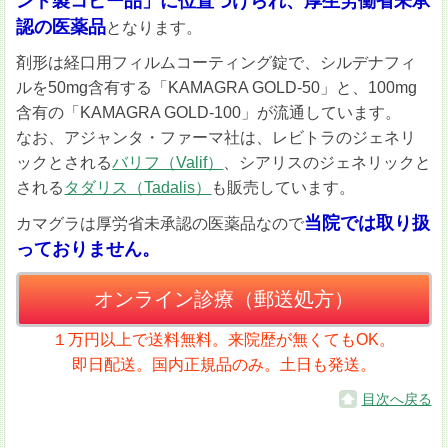
ンド製コピー品」に位置づけられ、厚生労働省未承
認の医薬品
となります。
剤形は経口用フィルムコーティング錠で、シルデナフィ
ルを50mg含有する「KAMAGRA GOLD-50」と、100mg
含有の「KAMAGRA GOLD-100」が流通しています。
なお、アジャンタ・ファーマ社は、レビトラのジェネリ
ックとされる
バリフ（Valif）
、シアリスのジェネリックと
される
タダリス（Tadalis）
も販売しています。
当院では取り扱
カマグラは厚労省未承認の医薬品なので
っておりません。
オンライン診療（郵送処方）
１万円以上で送料無料。来院歴が無くてもOK。
即日配送。国内正規品のみ。土日も発送。
目次へ戻る