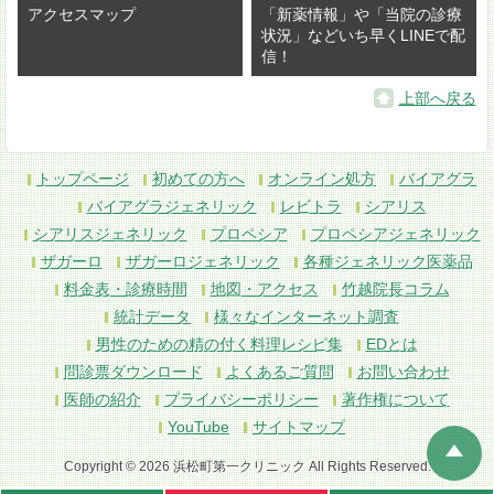
アクセスマップ
「新薬情報」や「当院の診療
状況」などいち早くLINEで配
信！
上部へ戻る
トップページ
初めての方へ
オンライン処方
バイアグラ
バイアグラジェネリック
レビトラ
シアリス
シアリスジェネリック
プロペシア
プロペシアジェネリック
ザガーロ
ザガーロジェネリック
各種ジェネリック医薬品
料金表・診療時間
地図・アクセス
竹越院長コラム
統計データ
様々なインターネット調査
男性のための精の付く料理レシピ集
EDとは
問診票ダウンロード
よくあるご質問
お問い合わせ
医師の紹介
プライバシーポリシー
著作権について
YouTube
サイトマップ
Copyright © 2026 浜松町第一クリニック All Rights Reserved.