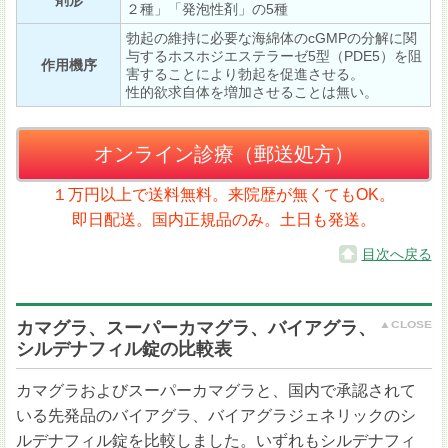
剤形
２種」「発泡性剤」の5種
勃起の維持に必要な海綿体のcGMPの分解に関
与するホスホジエステラーゼ5型（PDE5）を阻
作用機序
害することにより勃起を促進させる。
性的欲求自体を増加させることは無い。
オンライン診療（郵送処方）
１万円以上で送料無料。来院歴が無くてもOK。
即日配送。国内正規品のみ。土日も発送。
目次へ戻る
カマグラ、スーパーカマグラ、バイアグラ、
シルデナフィル錠の比較表
カマグラおよびスーパーカマグラと、国内で承認されて
いる先発品のバイアグラ、バイアグラジェネリックのシ
ルデナフィル錠を比較しました。いずれもシルデナフィ