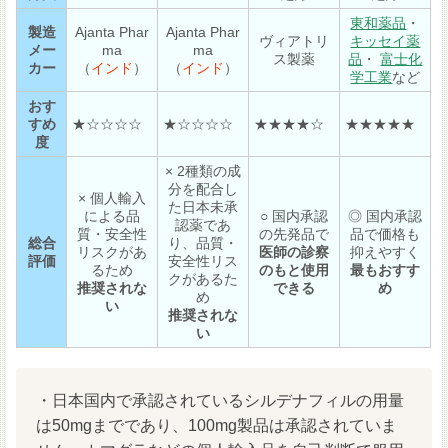
東和薬品
・
製造
Ajanta Phar
Ajanta Phar
ヴィアトリ
キッセイ薬
メー
ma
ma
ス製薬
品
・
富士化
カー
（
インド
）
（
インド
）
学工業
など
おす
すめ
★☆☆☆☆
★☆☆☆☆
★★★★☆
★★★★★
度
×
2種類の成
分を配合し
×
個人輸入
た日本未承
による品
○
国内承認
◎
国内承認
認薬であ
質・安全性
の先発品で
品で価格も
総合
り、品質・
リスクがあ
医師の診察
抑えやすく
評価
安全性リス
るため
のもと使用
最もおすす
クがあるた
推奨されな
できる
め
め
い
推奨されな
い
・日本国内で承認されているシルデナフィルの用量
は50mgまでであり、100mg製品は承認されていま