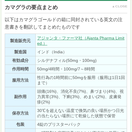
カマグラの要点まとめ
以下はカマグラゴールドの箱に同封されている英文の注
意書きを翻訳してまとめたものです
アジャンタ・ファーマ社（Ajanta Pharma Limit
製造販売元
ed.）
製造国
インド（India）
有効成分
シルデナフィル(50mg・100mg)
作用時間
50mg/4時間・100mg/7～8時間
性行為の1時間前に50mgを服用（服用は1日1回
服用方法
まで）
頭痛(16%)、消化不良(7%)、鼻づまり(4%)、視
副作用
力異常(3%)、下痢(3%)、めまい(2%)、皮膚発
疹(2%)
30℃を超えない温度で換気の良い場所かつ日光
保存方法
の当たらない場所にて乾燥した状態で保管
包装
4錠のブリスターパック