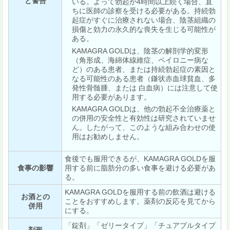
と警告
いる。よって勃起が4時間以上続く場合、直
ちに医師の診察を受ける必要がある。持続勃
起症がすぐに治療されない場合、陰茎組織の
損傷と効力の永久的な喪失を生じる可能性が
ある。
KAMAGRA GOLDは、陰茎の解剖学的変形
（角形成、海綿体線維症、ペイロニー病な
ど）のある患者、または持続勃起症の素因と
なる可能性のある患者（鎌状赤血球貧血、多
発性骨髄腫、または 白血病）には注意して使
用する必要があります。
KAMAGRA GOLDは、他の勃起不全治療薬と
の併用の安全性と有効性は研究されていませ
ん。したがって、このような組み合わせの使
用はお勧めしません。
食後でも服用できるが、KAMAGRA GOLDを服
食事の影響
用する前に脂肪分の多い食事を避ける必要があ
る。
KAMAGRA GOLDを服用する前の飲酒は避ける
お酒との
ことをおすすめします。薬剤の反応を見てから
併用
にする。
「錠剤」「ゼリータイプ」「チュアブルタイプ