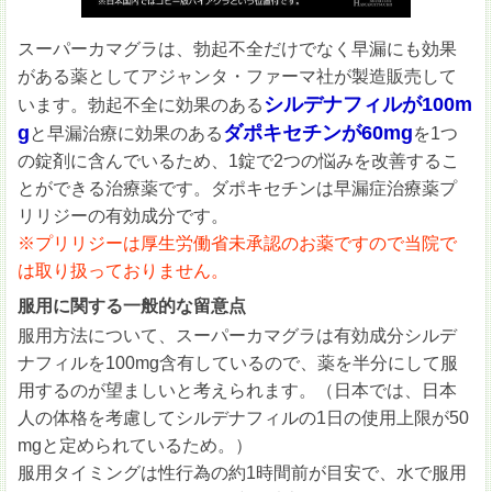
スーパーカマグラは、勃起不全だけでなく早漏にも効果
がある薬としてアジャンタ・ファーマ社が製造販売して
シルデナフィルが100m
います。勃起不全に効果のある
g
ダポキセチンが60mg
と早漏治療に効果のある
を1つ
の錠剤に含んでいるため、1錠で2つの悩みを改善するこ
とができる治療薬です。ダポキセチンは早漏症治療薬プ
リリジーの有効成分です。
※プリリジーは厚生労働省未承認のお薬ですので当院で
は取り扱っておりません。
服用に関する一般的な留意点
服用方法について、スーパーカマグラは有効成分シルデ
ナフィルを100mg含有しているので、薬を半分にして服
用するのが望ましいと考えられます。（日本では、日本
人の体格を考慮してシルデナフィルの1日の使用上限が50
mgと定められているため。）
服用タイミングは性行為の約1時間前が目安で、水で服用