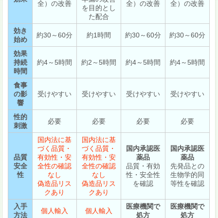
全）の改善
全）の改善
全）の改善
を目的とし
た配合
効き
約30～60分
約1時間
約30～60分
約30～60分
始め
効果
持続
約4～5時間
約2～5時間
約4～5時間
約4～5時間
時間
食事
の影
受けやすい
受けやすい
受けやすい
受けやすい
響
性的
必要
必要
必要
必要
刺激
国内法に基
国内法に基
づく品質・
づく品質・
国内承認医
国内承認医
品質
有効性・安
有効性・安
薬品
薬品
安全
全性の確認
全性の確認
品質・有効
先発品との
性
なし
なし
性・安全性
生物学的同
偽造品リス
偽造品リス
を確認
等性を確認
クあり
クあり
入手
医療機関で
医療機関で
個人輸入
個人輸入
方法
処方
処方