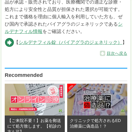
品が承認・販売されており、医療機関での適正な診療・
処方により安全性と品質が担保された選択が可能です。
これまで価格を理由に個人輸入を利用していた方も、ぜ
ひ国内で承認されたバイアグラのジェネリックである
シ
ルデナフィル情報
をご確認ください。
【
シルデナフィル錠（バイアグラのジェネリック）
】
目次へ戻る
Recommended
【ご来院不要！】お薬を郵送
クリニックで処方されるED
にて処方致します。【初診の
治療薬に偽造品！？
方も可】