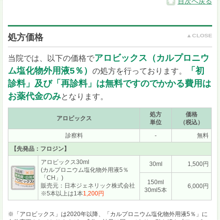
目次へ戻る
処方価格
アロビックス（カルプロニウ
当院では、以下の価格で
ム塩化物外用液5％）
「初
の処方を行っております。
診料」及び「再診料」は無料ですのでかかる費用は
お薬代金のみ
となります。
処方
価格
アロビックス
単位
（税込）
診察料
-
無料
【先発品：フロジン】
アロビックス30ml
30ml
1,500円
(カルプロニウム塩化物外用液5％
「CH」)
150ml
販売元：日本ジェネリック株式会社
6,000円
30ml
5本
※5本以上は1本
1,200円
※「アロビックス」は2020年以降、「カルプロニウム塩化物外用液5％」に