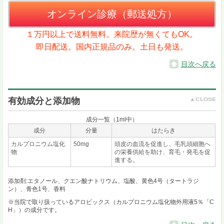
オンライン診療（郵送処方）
１万円以上で送料無料。来院歴が無くてもOK。
即日配送。国内正規品のみ。土日も発送。
目次へ戻る
有効成分と添加物
成分一覧（1ml中）
成分
分量
はたらき
カルプロニウム塩化
50mg
頭皮の血流を促進し、毛乳頭細胞へ
物
の栄養供給を助け、育毛・発毛を促
進する。
添加剤:エタノール、クエン酸ナトリウム、塩酸、黄色4号（タートラジ
ン）、青色1号、香料
※当院で取り扱っているアロビックス（カルプロニウム塩化物外用液5％「C
H」）の成分です。