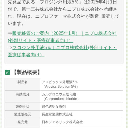
先発品である「フロジン外用液5％」は2025年4月1日
付で、第一三共株式会社からニプロ株式会社へ承継さ
れ、現在は、ニプロファーマ株式会社が製造･販売して
います。
⇒
販売移管のご案内（2025年1月）｜ニプロ株式会社
(外部サイト・医療従事者向け）
⇒
フロジン外用液5％｜ニプロ株式会社(外部サイト・
医療従事者向け）
【製品概要】
製品名
アロビックス外用液5％
（Arovics Solution 5%）
有効成分
カルプロニウム塩化物
（Carpronium chloride）
製剤性状
緑色透明な液剤
製造販売元
長生堂製薬株式会社
発売元
日本ジェネリック株式会社