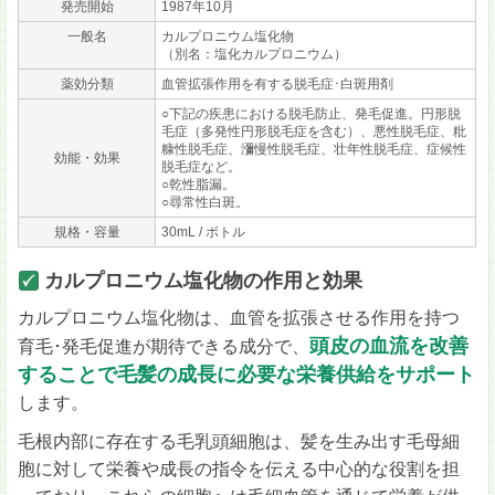
発売開始
1987年10月
一般名
カルプロニウム塩化物
（別名：塩化カルプロニウム）
薬効分類
血管拡張作用を有する脱毛症･白斑用剤
○‌下記の疾患における脱毛防止、発毛促進。‌円形脱
毛症（多発性円形脱毛症を含む）、悪性脱毛症、粃
糠性脱毛症、瀰慢性脱毛症、壮年性脱毛症、症候性
効能・効果
脱毛症など。
○‌乾性脂漏。
○‌尋常性白斑。
規格・容量
30mL / ボトル
カルプロニウム塩化物の作用と効果
カルプロニウム塩化物は、血管を拡張させる作用を持つ
頭皮の血流を改善
育毛･発毛促進が期待できる成分で、
することで毛髪の成長に必要な栄養供給をサポート
します。
毛根内部に存在する毛乳頭細胞は、髪を生み出す毛母細
胞に対して栄養や成長の指令を伝える中心的な役割を担