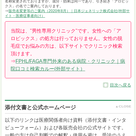
名称変更されておりますが、成分・効果は同一であり、引き続き「アロビッ
クス」の名でご案内しております。
⇒
販売名変更等のご案内（2020年8月）｜日本ジェネリック株式会社(外部サ
イト・医療従事者向け）
当院は、"男性専用クリニック"です。女性への「ア
ロビックス」の処方は行っておりません。女性の脱
毛症でお悩みの方は、以下サイトでクリニック検索
頂けます。
⇒
FPHL/FAGA専門外来のある病院・クリニック｜病
院口コミ検索カルー(外部サイト）
目次へ戻る
添付文書と公式ホームページ
以下のリンクは医療関係者向け資料（添付文書・インタ
ビューフォーム）および各販売会社の公式サイトです。
一般の方は自己判断での解釈・使用を避け、受診のうえ