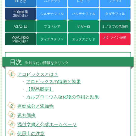
EDとは
バイアグラ
レビトラ
シアリス
ED治療薬
シルデナフィル
バルデナフィル
タダラフィル
3剤の違い
AGAとは
プロペシア
ザガーロ
ミノタブの危険性
AGA治療薬
オンライン診療
フィナステリド
デュタステリド
2剤の違い
目次
※知りたい情報をクリック
アロビックスとは？
アロビックスの特徴と効果
【製品概要】
カルプロニウム塩化物の作用と効果
有効成分と添加物
処方価格
添付文書と公式ホームページ
使用上の注意