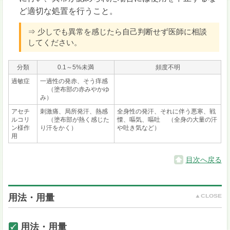
ど適切な処置を行うこと。
⇒ 少しでも異常を感じたら自己判断せず医師に相談
してください。
分類
0.1～5%未満
頻度不明
過敏症
一過性の発赤、そう痒感
（塗布部の赤みやかゆ
み）
アセチ
刺激痛、局所発汗、熱感
全身性の発汗、それに伴う悪寒、戦
ルコリ
（塗布部が熱く感じた
慄、嘔気、嘔吐
（全身の大量の汗
ン様作
り汗をかく）
や吐き気など）
用
目次へ戻る
用法・用量
用法・用量