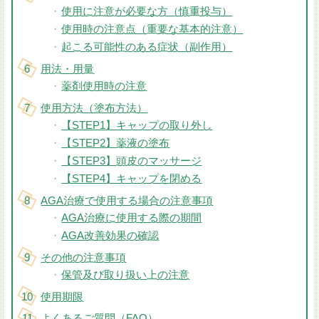
使用に注意が必要な方（慎重投与）
使用時の注意点（重要な基本的注意）
起こる可能性のある症状（副作用）
用法・用量
薬剤使用時の注意
使用方法（塗布方法）
【STEP1】キャップの取り外し
【STEP2】薬液の塗布
【STEP3】頭皮のマッサージ
【STEP4】キャップを閉める
AGA治療で使用する場合の注意事項
AGA治療に使用する際の期間
AGA改善効果の確認
その他の注意事項
保管及び取り扱い上の注意
使用期限
よくあるご質問（FAQ）