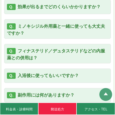
効果が出るまでどのくらいかかりますか？
Q.
ミノキシジル外用薬と一緒に使っても大丈夫
Q.
ですか？
フィナステリド／デュタステリドなどの内服
Q.
薬との併用は？
入浴後に使ってもいいですか？
Q.
副作用には何がありますか？
Q.
料金表・
診療時間
郵送処方
アクセス
・TEL
女性は使用できますか？
Q.