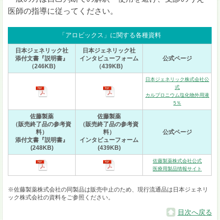
医師の指導に従ってください。
「アロビックス」に関する各種資料
日本ジェネリック社
日本ジェネリック社
添付文書『説明書』
インタビューフォーム
公式ページ
（246KB)
（439KB)
日本ジェネリック株式会社公
式
カルプロニウム塩化物外用液
5％
佐藤製薬
佐藤製薬
（販売終了品の参考資
（販売終了品の参考資
料）
料）
公式ページ
添付文書『説明書』
インタビューフォーム
(248KB)
(439KB)
佐藤製薬株式会社公式
医療用製品情報サイト
※佐藤製薬株式会社の同製品は販売中止のため、現行流通品は日本ジェネリ
ック株式会社の資料をご参照ください。
目次へ戻る