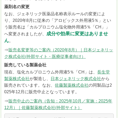
薬剤名の変更
なお、ジェネリック医薬品名称表示ルールの変更によ
り、2020年8月に従来の「アロビックス外用液5％」とい
う販売名は「カルプロニウム塩化物外用液5％「CH」」
成分や効果に変更はありませ
へ変更されましたが、
ん
。
⇒
販売名変更等のご案内（2020年8月）｜日本ジェネリッ
ク株式会社(外部サイト・医療従事者向け）
販売している製薬会社
現在、塩化カルプロニウム外用液5％「CH」は、
長生堂
製薬株式会社
が製造し、
日本ジェネリック株式会社
から
販売されています。なお、
佐藤製薬株式会社
の同製品は2
025年12月に販売中止となっています。
⇒
販売中止のご案内（告知：2025年10月／実施：2025年
12月）｜佐藤製薬株式会社(外部サイト）