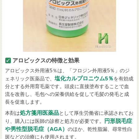
アロビックスの特徴と効果
アロビックス外用液5％は、「フロジン外用液5％」のジ
塩化カルプロニウム5％
ェネリック医薬品で、
を有効成
分とする外用育毛薬です。頭皮に直接塗布することで血
流を改善し、毛包への栄養供給を促して毛髪の発毛と成
長を促進します。
処方箋用医薬品
本剤は
として厚生労働省に承認されてお
円形脱毛症
り、購入には医師の診察と処方が必要です。
や男性型脱毛症（AGA）
のほか、乾性脂漏、尋常性白
斑などの治療にも使用されます。