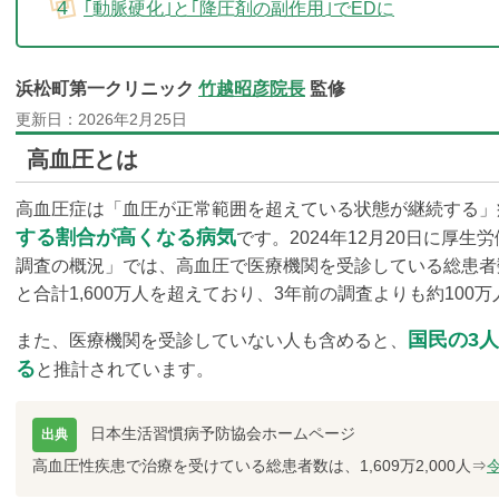
｢動脈硬化｣と｢降圧剤の副作用｣でEDに
浜松町第一クリニック
竹越昭彦院長
監修
更新日：
2026年2月25日
高血圧とは
高血圧症は「血圧が正常範囲を超えている状態が継続する」
する割合が高くなる病気
です。2024年12月20日に厚生
調査の概況」では、高血圧で医療機関を受診している総患者数は、
と合計1,600万人を超えており、3年前の調査よりも約10
国民の3人
また、医療機関を受診していない人も含めると、
る
と推計されています。
日本生活習慣病予防協会ホームページ
出典
高血圧性疾患で治療を受けている総患者数は、1,609万2,000人
⇒