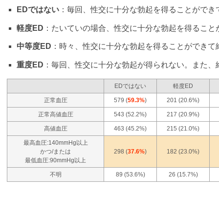
EDではない
：毎回、性交に十分な勃起を得ることができ
軽度ED
：たいていの場合、性交に十分な勃起を得ること
中等度ED
：時々、性交に十分な勃起を得ることができて
重度ED
：毎回、性交に十分な勃起が得られない。また、
EDではない
軽度ED
正常血圧
579 (
59.3%
)
201 (20.6%)
正常高値血圧
543 (52.2%)
217 (20.9%)
高値血圧
463 (45.2%)
215 (21.0%)
最高血圧:140mmHg以上
かつ/または
298 (
37.6%
)
182 (23.0%)
最低血圧:90mmHg以上
不明
89 (53.6%)
26 (15.7%)