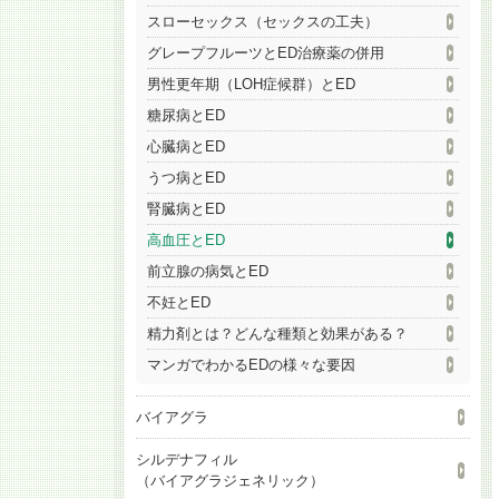
スローセックス（セックスの工夫）
グレープフルーツとED治療薬の併用
男性更年期（LOH症候群）とED
糖尿病とED
心臓病とED
うつ病とED
腎臓病とED
高血圧とED
前立腺の病気とED
不妊とED
精力剤とは？どんな種類と効果がある？
マンガでわかるEDの様々な要因
バイアグラ
シルデナフィル
（バイアグラジェネリック）