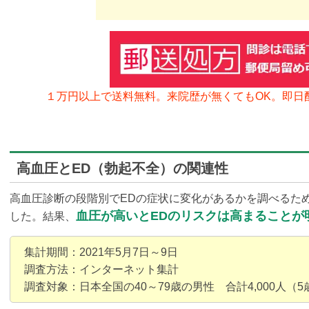
１万円以上で送料無料。来院歴が無くてもOK。
即日
高血圧とED（勃起不全）の関連性
高血圧診断の段階別でEDの症状に変化があるかを調べるた
血圧が高いとEDのリスクは高まることが
した。結果、
集計期間：2021年5月7日～9日
調査方法：インターネット集計
調査対象：日本全国の40～79歳の男性 合計4,000人（5