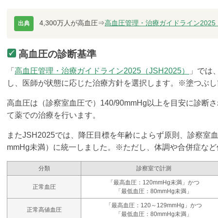
4,300万人が高血圧
⇒
高血圧管理・治療ガイドライン202
出典
高血圧の診断基準
「
高血圧管理・治療ガイドライン2025（JSH2025）
」では
し、医師が状態に応じた治療方針を選択します。※
塗つぶし
高血圧は（診察室血圧で）140/90mmHg以上を目安に診
て薬での治療を行います。
またJSH2025では、降圧目標を年齢によらず原則、診察室血圧1
mmHg未満）に統一しました。※ただし、体調や合併症な
分類
診察室で計測
「最高血圧：120mmHg未満」かつ
正常血圧
「最低血圧：80mmHg未満」
「最高血圧：120～129mmHg」かつ
正常高値血圧
「最低血圧：80mmHg未満」