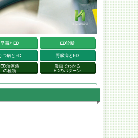
早漏とED
ED診断
うつ病とED
腎臓病とED
ED治療薬
漫画でわかる
の種類
EDのパターン