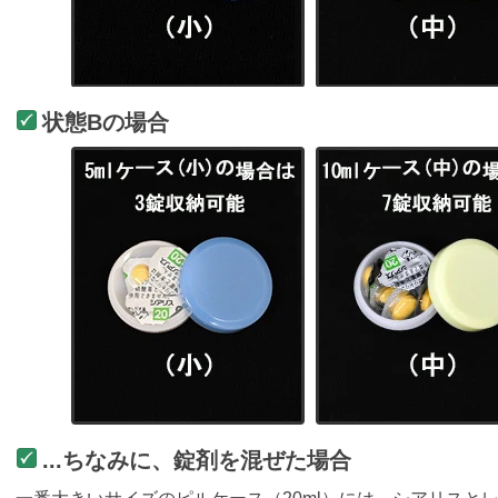
状態Bの場合
...ちなみに、錠剤を混ぜた場合