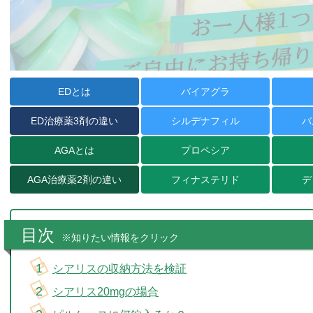
EDとは
バイアグラ
ED治療薬
3剤の違い
シルデナフィル
バ
AGAとは
プロペシア
AGA治療薬
2剤の違い
フィナステリド
デ
目次
※知りたい情報をクリック
シアリスの収納方法を検証
シアリス20mgの場合