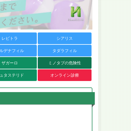
レビトラ
シアリス
ルデナフィル
タダラフィル
ザガーロ
ミノタブの危険性
ュタステリド
オンライン診療