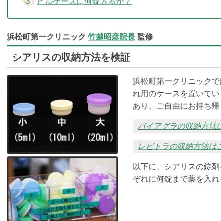
ピルケースに何錠入るか？
浜松町第一クリニック
竹越昭彦院長
監修
シアリスの収納方法を検証
浜松町第一クリニックで
れ用のケースを置いてい
あり、ご自由にお持ち帰
バイアグラの収納方法
レビトラの収納方法は
以下に、シアリスの錠剤
ぞれに何錠まで薬を入れ