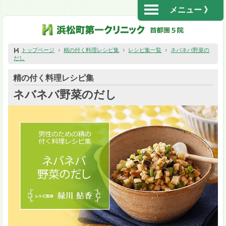
メニュー 》
トップページ
精の付く料理レシピ集
レシピ集一覧
ネバネバ野菜の
だし
精の付く料理レシピ集
ネバネバ野菜のだし