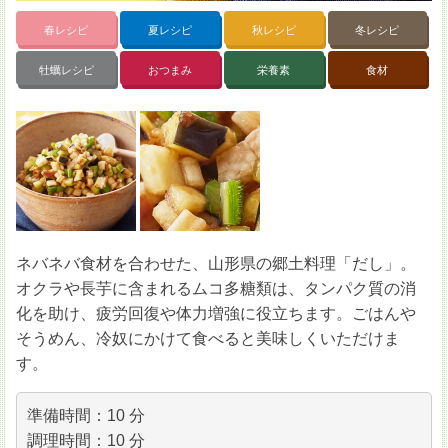
春レシピ
夏レシピ
秋レシピ
冬レシピ
牡蠣レシピ
おつまみ
栄養素
食材
ネバネバ食材を合わせた、山形県の郷土料理「だし」。
オクラや長芋に含まれるムコ多糖類は、タンパク質の消
化を助け、疲労回復や体力増強に役立ちます。ごはんや
そうめん、冷奴にかけて食べると美味しくいただけま
す。
準備時間：10 分
調理時間：10 分