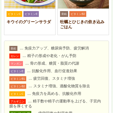
ビタミンC
ビタミンE
亜鉛
ビタミンB2
キウイのグリーンサラダ
牡蠣とひじきの炊き込み
ごはん
ボールに
1
の材料と (A) を加えて混ぜ合わせ、冷蔵庫
で半日以上漬け込む。
… 免疫力アップ、糖尿病予防、疲労解消
亜鉛
… 精子の形成や老化・がん予防
セレン
… 骨の形成、糖質・脂質の代謝
マンガン
… 抗酸化作用、血行促進効果
ビタミンE
… 疲労回復、スタミナ増強
ビタミンB1
… スタミナ増強、過酸化物質を除去
ビタミンB2
… 免疫力を高める、抗酸化作用
ビタミンC
… 精子数や精子の運動率を上げる、子宮内
アルギニン
膜を厚くする