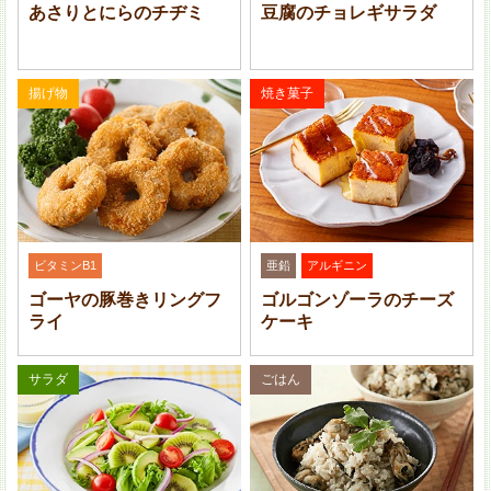
あさりとにらのチヂミ
豆腐のチョレギサラダ
揚げ物
焼き菓子
なすは水気を切る。オクラはさっとゆで、粗熱がとれた
ら粗みじん切りにする。長芋ときゅうりは 5 mm 角に切
る。
ビタミンB1
亜鉛
アルギニン
ゴーヤの豚巻きリングフ
ゴルゴンゾーラのチーズ
ライ
ケーキ
サラダ
ごはん