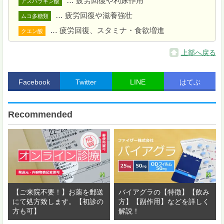
… 疲労回復や利尿作用
アスパラギン酸
… 疲労回復や滋養強壮
ムコ多糖類
器に盛り付け完成。
… 疲労回復、スタミナ・食欲増進
クエン酸
上部へ戻る
Facebook
Twitter
LINE
はてぶ
Recommended
【ご来院不要！】お薬を郵送
バイアグラの【特徴】【飲み
にて処方致します。【初診の
方】【副作用】などを詳しく
方も可】
解説！