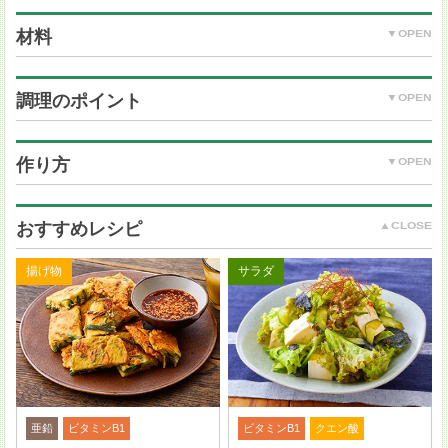
材料
調理のポイント
なす：1 本（80 g）
きゅうり：1/2 本（50 g）
作り方
長芋：100 g
オクラ：4 本（28 g）
(A) かつおぶし：3 g
おすすめレシピ
(A) 醤油：大さじ 2
(A) みりん：小さじ 2
揚げ物
サラダ
上記の具材の他に、みょうがやだいこん、塩昆布など
を加えてアレンジしても。
亜鉛
ビタミンB1
ビタミンB1
クエン酸