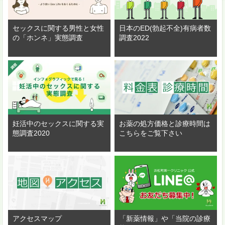
セックスに関する男性と女性
日本のED(勃起不全)有病者数
の「ホンネ」実態調査
調査2022
妊活中のセックスに関する実
お薬の処方価格と診療時間は
態調査2020
こちらをご覧下さい
アクセスマップ
「新薬情報」や「当院の診療