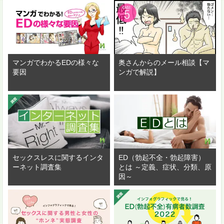
マンガでわかるEDの様々な
奥さんからのメール相談【マ
要因
ンガで解説】
セックスレスに関するインタ
ED（勃起不全・勃起障害）
ーネット調査集
とは ～定義、症状、分類、原
因～