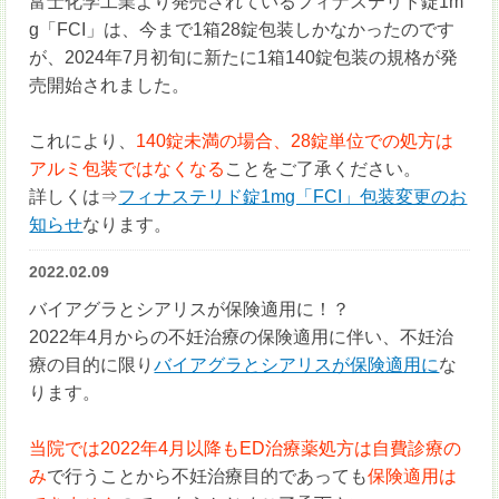
富士化学工業より発売されているフィナステリド錠1m
g「FCI」は、今まで1箱28錠包装しかなかったのです
が、2024年7月初旬に新たに1箱140錠包装の規格が発
売開始されました。
これにより、
140錠未満の場合、28錠単位での処方は
アルミ包装ではなくなる
ことをご了承ください。
詳しくは⇒
フィナステリド錠1mg「FCI」包装変更のお
知らせ
なります。
2022.02.09
バイアグラとシアリスが保険適用に！？
2022年4月からの不妊治療の保険適用に伴い、不妊治
療の目的に限り
バイアグラとシアリスが保険適用に
な
ります。
当院では2022年4月以降もED治療薬処方は自費診療の
み
で行うことから不妊治療目的であっても
保険適用は