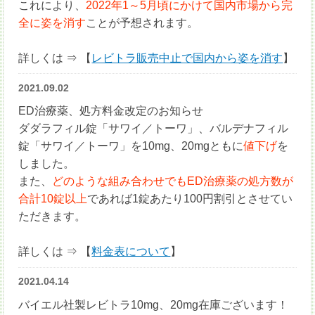
これにより、
2022年1～5月頃にかけて国内市場から完
全に姿を消す
ことが予想されます。
詳しくは ⇒ 【
レビトラ販売中止で国内から姿を消す
】
2021.09.02
ED治療薬、処方料金改定のお知らせ
ダダラフィル錠「サワイ／トーワ」、バルデナフィル
錠「サワイ／トーワ」を10mg、20mgともに
値下げ
を
しました。
また、
どのような組み合わせでもED治療薬の処方数が
合計10錠以上
であれば1錠あたり100円割引とさせてい
ただきます。
詳しくは ⇒ 【
料金表について
】
2021.04.14
バイエル社製レビトラ10mg、20mg在庫ございます！